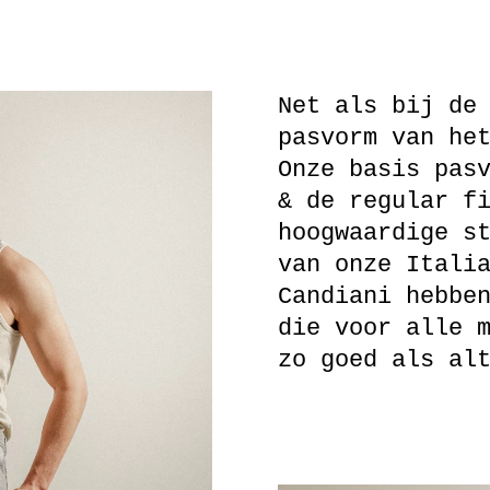
Net als bij de
pasvorm van he
Onze basis pas
& de regular f
hoogwaardige s
van onze Itali
Candiani hebbe
die voor alle 
zo goed als al